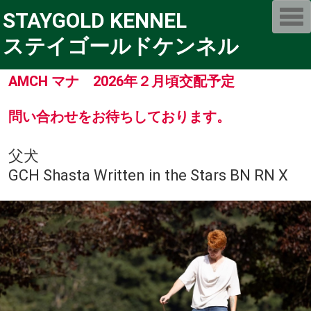
T
STAYGOLD KENNEL
o
g
ステイゴールドケンネル
g
l
e
n
AMCH マナ 2026年２月頃交配予定
a
v
i
問い合わせをお待ちしております。
g
a
t
i
父犬
o
n
GCH Shasta Written in the Stars BN RN X