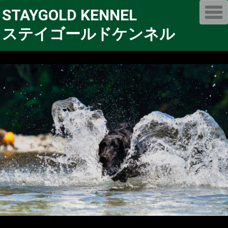
T
STAYGOLD KENNEL
o
g
ステイゴールドケンネル
g
l
e
n
a
v
i
g
a
t
i
o
n